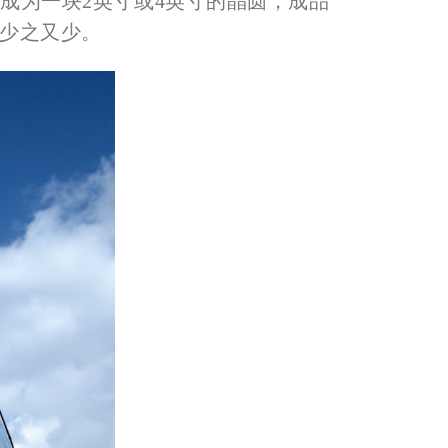
成为一块2英寸或4英寸的晶圆，成品
司少之又少。