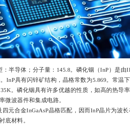
：半导体；分子量：145.8。磷化铟（InP）是由I
。InP具有闪锌矿结构，晶格常数为5.869。常温下
度1335K。磷化铟具有许多优越的性质，如高的热
率微波器件和集成电路。
及四元合金InGaAsP晶格匹配，因而InP晶片为波长
衬底材料。