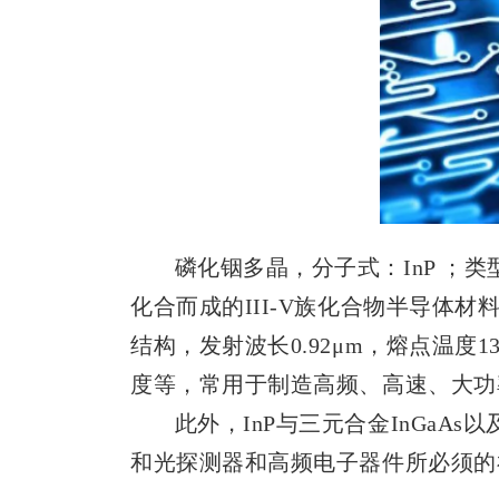
磷化铟多晶，分子式：InP ；类型
化合而成的III-V族化合物半导体材料
结构，发射波长0.92μm，熔点温
度等，常用于制造高频、高速、大功
此外，InP与三元合金InGaAs以
和光探测器和高频电子器件所必须的